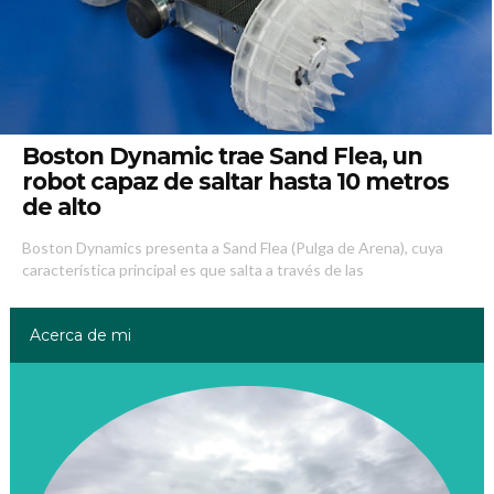
1
2
3
4
5
6
Boston Dynamic trae Sand Flea, un
robot capaz de saltar hasta 10 metros
de alto
Boston Dynamics presenta a Sand Flea (Pulga de Arena), cuya
característica principal es que salta a través de las
Acerca de mi