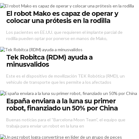
El robot Mako es capaz de operar y
colocar una prótesis en la rodilla
Los pacientes en EE.UU. que requieren el implante parcial de
rodilla pueden optar por ponerse en manos de Mako,
Tek Robitca (RDM) ayuda a
minusvalidos
Este es el dispositivo de movilización TEK Robótica (RMD), un
vehículo de transporte que les permite a los afectados
España enviara a la luna su primer
robot, finanziado un 50% por China
Buenas noticias para el “Barcelona Moon Team“, el equipo que
trabaja para enviar un robot en la luna en