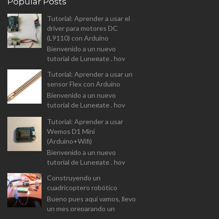
Popular Posts
Tutorial: Aprender a usar el
driver para motores DC
(L9110) con Arduino
Bienvenido a un nuevo
tutorial de Lunegate , hoy
vamos a analizar el driver para
Tutorial: Aprender a usar un
controlar motores DC (L9110
sensor Flex con Arduino
Dual-Chanel H-Bridge). I...
Bienvenido a un nuevo
tutorial de Lunegate , hoy
vamos a prender a usar un
Tutorial: Aprender a usar
componente un tanto
Wemos D1 Mini
diferente, y que las
(Arduino+Wifi)
aplicaciones estarán...
Bienvenido a un nuevo
tutorial de Lunegate , hoy
vamos a prender a usar un
Construyendo un
Arduino equipado con un
cuadricoptero robótico
modulo Wifi. El Wemos D1
Bueno pues aquí vamos, llevo
Mini v...
un mes preparando un
proyecto para el master