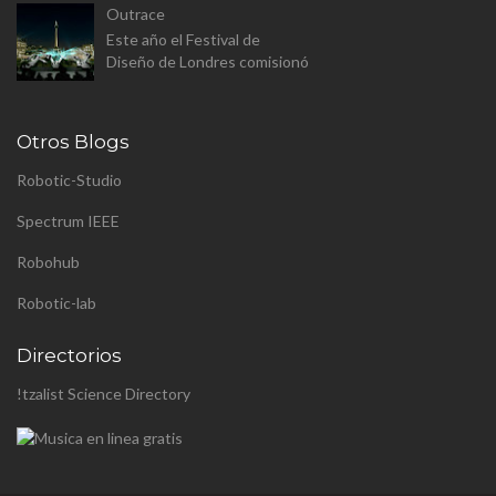
Outrace
(aunque a este paso sera
Este año el Festival de
proyecto personal). Se trata
Diseño de Londres comisionó
de constr...
a Clemens Weisshaar y Reed
Kram - Kram/Weisshaa - el
diseño de la instalación
Otros Blogs
pública p...
Robotic-Studio
Spectrum IEEE
Robohub
Robotic-lab
Directorios
!tzalist Science Directory