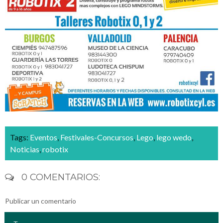
Tags:
Eventos
,
Festivales-Concursos
,
Lego
,
lego wedo
,
Noticias
,
robotix
0 COMENTARIOS:
Publicar un comentario