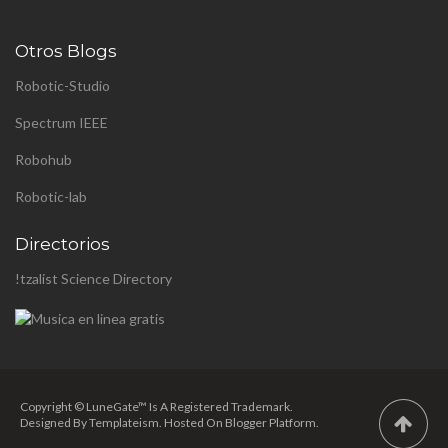
Kram - Kram/Weisshaa - el
diseño de la instalación
Otros Blogs
pública p...
Robotic-Studio
Spectrum IEEE
Robohub
Robotic-lab
Directorios
!tzalist Science Directory
Copyright © LuneGate™ Is A Registered Trademark.
Designed By
Templateism
. Hosted On Blogger Platform.