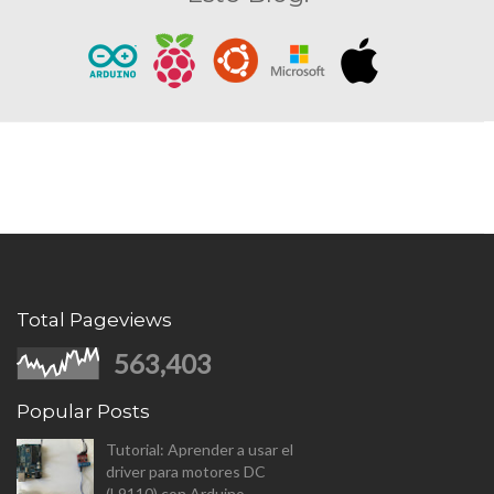
Total Pageviews
563,403
Popular Posts
Tutorial: Aprender a usar el
driver para motores DC
(L9110) con Arduino