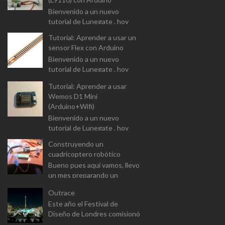
Bienvenido a un nuevo
tutorial de Lunegate , hoy
vamos a analizar el driver para
Tutorial: Aprender a usar un
controlar motores DC (L9110
sensor Flex con Arduino
Dual-Chanel H-Bridge). I...
Bienvenido a un nuevo
tutorial de Lunegate , hoy
vamos a prender a usar un
Tutorial: Aprender a usar
componente un tanto
Wemos D1 Mini
diferente, y que las
(Arduino+Wifi)
aplicaciones estarán...
Bienvenido a un nuevo
tutorial de Lunegate , hoy
vamos a prender a usar un
Construyendo un
Arduino equipado con un
cuadricoptero robótico
modulo Wifi. El Wemos D1
Bueno pues aquí vamos, llevo
Mini v...
un mes preparando un
proyecto para el master
Outrace
(aunque a este paso sera
Este año el Festival de
proyecto personal). Se trata
Diseño de Londres comisionó
de constr...
a Clemens Weisshaar y Reed