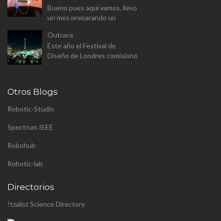
modulo Wifi. El Wemos D1
Bueno pues aquí vamos, llevo
Mini v...
un mes preparando un
proyecto para el master
Outrace
(aunque a este paso sera
Este año el Festival de
proyecto personal). Se trata
Diseño de Londres comisionó
de constr...
a Clemens Weisshaar y Reed
Kram - Kram/Weisshaa - el
diseño de la instalación
Otros Blogs
pública p...
Robotic-Studio
Spectrum IEEE
Robohub
Robotic-lab
Directorios
!tzalist Science Directory