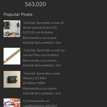
563,020
Popular Posts
Tutorial: Aprender a usar el
driver para motores DC
(L9110) con Arduino
Bienvenido a un nuevo
tutorial de Lunegate , hoy
vamos a analizar el driver para
Tutorial: Aprender a usar un
controlar motores DC (L9110
sensor Flex con Arduino
Dual-Chanel H-Bridge). I...
Bienvenido a un nuevo
tutorial de Lunegate , hoy
vamos a prender a usar un
Tutorial: Aprender a usar
componente un tanto
Wemos D1 Mini
diferente, y que las
(Arduino+Wifi)
aplicaciones estarán...
Bienvenido a un nuevo
tutorial de Lunegate , hoy
vamos a prender a usar un
Construyendo un
Arduino equipado con un
cuadricoptero robótico