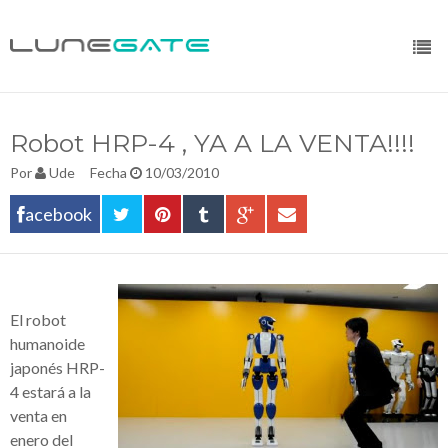
Robot HRP-4 , YA A LA VENTA!!!!
Por
Ude
Fecha
10/03/2010
acebook
El robot
humanoide
japonés HRP-
4 estará a la
venta en
enero del