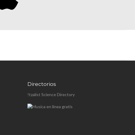
Directorios
!tzalist Science Directory