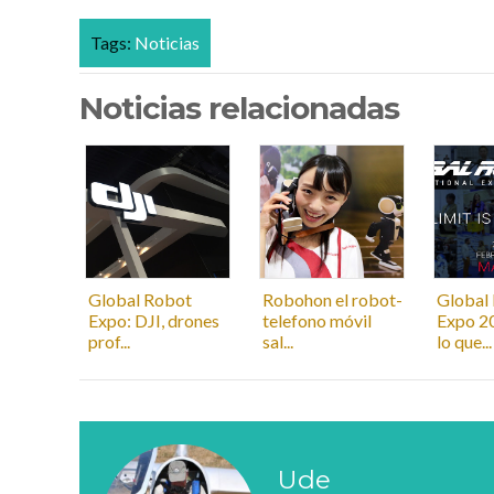
Tags:
Noticias
Noticias relacionadas
Global Robot
Robohon el robot-
Global
Expo: DJI, drones
telefono móvil
Expo 2
prof...
sal...
lo que...
Ude