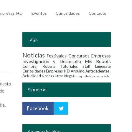
mpresas I+D
Eventos
Curiosidades
Contacto
Tags
Noticias
Festivales-Concursos
Empresas
Investigacion y Desarrollo
Mis Robots
Comprar Robots
Tutoriales
Staff Lunegate
Curiosidades
Empresas I+D
Arduino
Antecedentes-
Actualidad
Noticas
Otros blogs
Lo mejor de la semana
Robi
olesto
Sígueme
 de
ía.
acebook
Archivo del blog