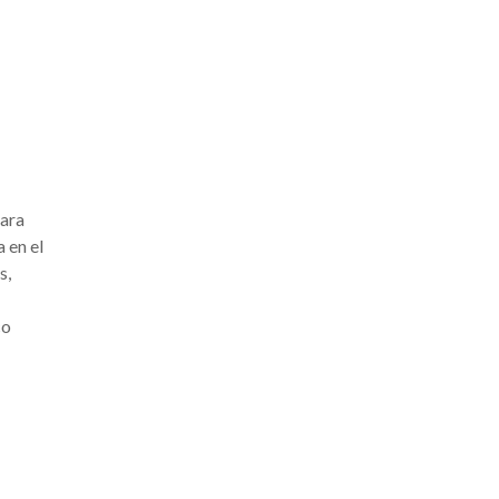
para
a en el
s,
co