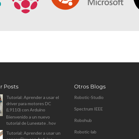
r Posts
Otros Blogs
Tutorial: Aprender a usar el
Robotic-Studio
driver para motores DC
Spectrum IEEE
(L9110) con Arduino
Bienvenido a un nuevo
Robohub
tutorial de Lunegate , hoy
vamos a analizar el driver para
Robotic-lab
Tutorial: Aprender a usar un
controlar motores DC (L9110