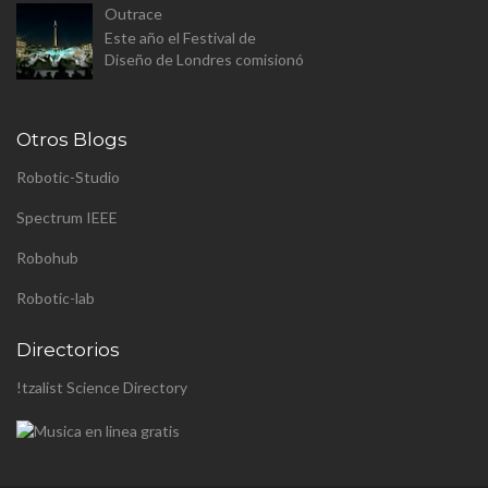
Outrace
(aunque a este paso sera
Este año el Festival de
proyecto personal). Se trata
Diseño de Londres comisionó
de constr...
a Clemens Weisshaar y Reed
Kram - Kram/Weisshaa - el
diseño de la instalación
Otros Blogs
pública p...
Robotic-Studio
Spectrum IEEE
Robohub
Robotic-lab
Directorios
!tzalist Science Directory