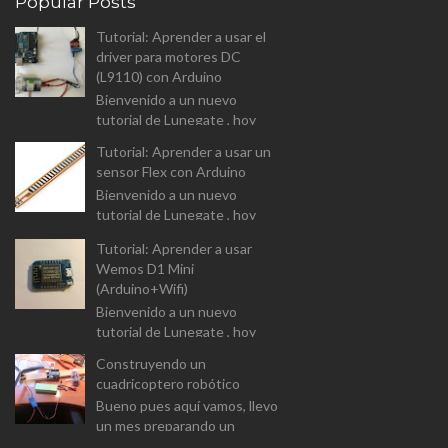
Popular Posts
Tutorial: Aprender a usar el
driver para motores DC
(L9110) con Arduino
Bienvenido a un nuevo
tutorial de Lunegate , hoy
vamos a analizar el driver para
Tutorial: Aprender a usar un
controlar motores DC (L9110
sensor Flex con Arduino
Dual-Chanel H-Bridge). I...
Bienvenido a un nuevo
tutorial de Lunegate , hoy
vamos a prender a usar un
Tutorial: Aprender a usar
componente un tanto
Wemos D1 Mini
diferente, y que las
(Arduino+Wifi)
aplicaciones estarán...
Bienvenido a un nuevo
tutorial de Lunegate , hoy
vamos a prender a usar un
Construyendo un
Arduino equipado con un
cuadricoptero robótico
modulo Wifi. El Wemos D1
Bueno pues aquí vamos, llevo
Mini v...
un mes preparando un
proyecto para el master