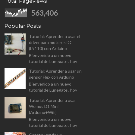
Total Pageviews
563,406
Popular Posts
Tutorial: Aprender a usar el
driver para motores DC
(L9110) con Arduino
Bienvenido a un nuevo
tutorial de Lunegate , hoy
vamos a analizar el driver para
Tutorial: Aprender a usar un
controlar motores DC (L9110
sensor Flex con Arduino
Dual-Chanel H-Bridge). I...
Bienvenido a un nuevo
tutorial de Lunegate , hoy
vamos a prender a usar un
Tutorial: Aprender a usar
componente un tanto
Wemos D1 Mini
diferente, y que las
(Arduino+Wifi)
aplicaciones estarán...
Bienvenido a un nuevo
tutorial de Lunegate , hoy
vamos a prender a usar un
Construyendo un