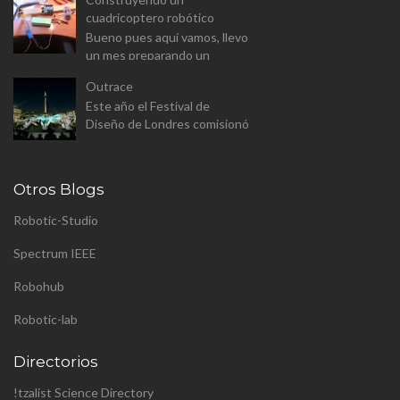
Arduino equipado con un
cuadricoptero robótico
modulo Wifi. El Wemos D1
Bueno pues aquí vamos, llevo
Mini v...
un mes preparando un
proyecto para el master
Outrace
(aunque a este paso sera
Este año el Festival de
proyecto personal). Se trata
Diseño de Londres comisionó
de constr...
a Clemens Weisshaar y Reed
Kram - Kram/Weisshaa - el
diseño de la instalación
Otros Blogs
pública p...
Robotic-Studio
Spectrum IEEE
Robohub
Robotic-lab
Directorios
!tzalist Science Directory