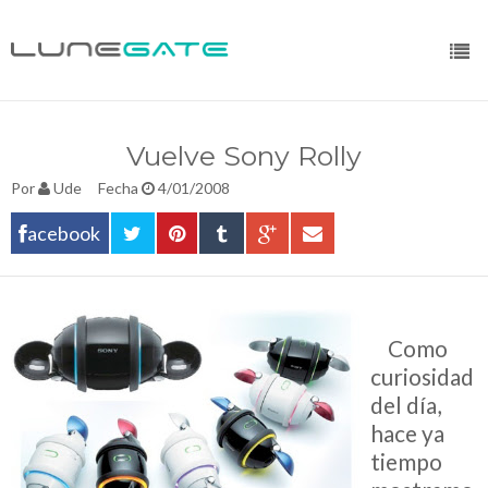
Vuelve Sony Rolly
Por
Ude
Fecha
4/01/2008
acebook
__
Como
curiosidad
del día,
hace ya
tiempo