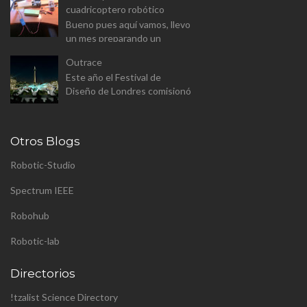
Arduino equipado con un
cuadricoptero robótico
modulo Wifi. El Wemos D1
Bueno pues aquí vamos, llevo
Mini v...
un mes preparando un
proyecto para el master
Outrace
(aunque a este paso sera
Este año el Festival de
proyecto personal). Se trata
Diseño de Londres comisionó
de constr...
a Clemens Weisshaar y Reed
Kram - Kram/Weisshaa - el
diseño de la instalación
Otros Blogs
pública p...
Robotic-Studio
Spectrum IEEE
Robohub
Robotic-lab
Directorios
!tzalist Science Directory