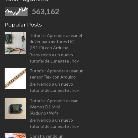
563,162
Popular Posts
Tutorial: Aprender a usar el
driver para motores DC
(L9110) con Arduino
Bienvenido a un nuevo
tutorial de Lunegate , hoy
vamos a analizar el driver para
Tutorial: Aprender a usar un
controlar motores DC (L9110
sensor Flex con Arduino
Dual-Chanel H-Bridge). I...
Bienvenido a un nuevo
tutorial de Lunegate , hoy
vamos a prender a usar un
Tutorial: Aprender a usar
componente un tanto
Wemos D1 Mini
diferente, y que las
(Arduino+Wifi)
aplicaciones estarán...
Bienvenido a un nuevo
tutorial de Lunegate , hoy
vamos a prender a usar un
Construyendo un