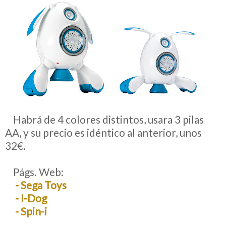
__
Habrá de 4 colores distintos, usara 3 pilas
AA, y su precio es idéntico al anterior, unos
32€.
__
Págs. Web:
__
- Sega Toys
__
- I-Dog
__
- Spin-i