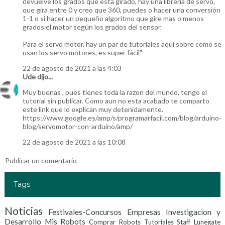
devuelve los grados que esta girado, hay una librería de servo,
que gira entre 0 y creo que 360, puedes o hacer una conversión
1-1 o si hacer un pequeño algoritmo que gire mas o menos
grados el motor según los grados del sensor.
Para el servo motor, hay un par de tutoriales aqui sobre como se
usan los servo motores, es super fácil"
22 de agosto de 2021 a las 4:03
Ude
dijo...
Muy buenas , pues tienes toda la razon del mundo, tengo el
tutorial sin publicar. Como aun no esta acabado te comparto
este link que lo explican muy detenidamente.
https://www.google.es/amp/s/programarfacil.com/blog/arduino-
blog/servomotor-con-arduino/amp/
22 de agosto de 2021 a las 10:08
Publicar un comentario
Tags
Noticias
Festivales-Concursos
Empresas Investigacion y
Desarrollo
Mis Robots
Comprar Robots
Tutoriales
Staff Lunegate