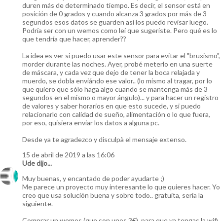
duren más de determinado tiempo. Es decir, el sensor está en
posición de 0 grados y cuando alcanza 3 grados por más de 3
segundos esos datos se guarden así los puedo revisar luego.
Podría ser con un wemos como leí que sugeriste. Pero qué es lo
que tendría que hacer, aprender??
La idea es ver si puedo usar este sensor para evitar el "bruxismo",
morder durante las noches. Ayer, probé meterlo en una suerte
de máscara, y cada vez que dejo de tener la boca relajada y
muerdo, se dobla enviándo ese valor.. (lo mismo al tragar, por lo
que quiero que sólo haga algo cuando se mantenga más de 3
segundos en el mismo o mayor ángulo)... y para hacer un registro
de valores y saber horarios en que esto sucede, y si puedo
relacionarlo con calidad de sueño, alimentación o lo que fuera,
por eso, quisiera enviar los datos a alguna pc.
Desde ya te agradezco y disculpà el mensaje extenso.
15 de abril de 2019 a las 16:06
Ude
dijo...
Muy buenas, y encantado de poder ayudarte ;)
Me parece un proyecto muy interesante lo que quieres hacer. Yo
creo que usa solución buena y sobre todo.. gratuita, seria la
siguiente.
Comprar un wemos (que son unos 3€), para que ya tengas la wifi