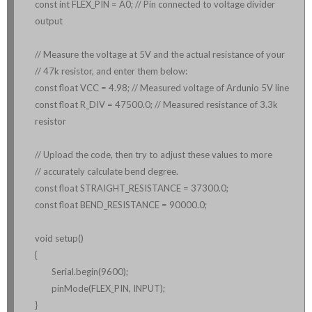
const int FLEX_PIN = A0; // Pin connected to voltage divider
output
// Measure the voltage at 5V and the actual resistance of your
// 47k resistor, and enter them below:
const float VCC = 4.98; // Measured voltage of Ardunio 5V line
const float R_DIV = 47500.0; // Measured resistance of 3.3k
resistor
// Upload the code, then try to adjust these values to more
// accurately calculate bend degree.
const float STRAIGHT_RESISTANCE = 37300.0;
const float BEND_RESISTANCE = 90000.0;
void setup()
{
Serial.begin(9600);
pinMode(FLEX_PIN, INPUT);
}