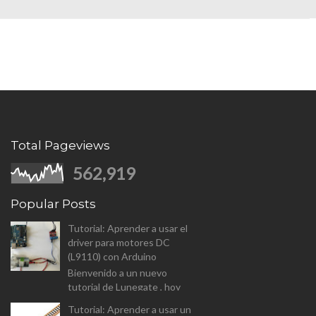
Total Pageviews
562,919
Popular Posts
Tutorial: Aprender a usar el
driver para motores DC
(L9110) con Arduino
Bienvenido a un nuevo
tutorial de Lunegate , hoy
vamos a analizar el driver para
Tutorial: Aprender a usar un
controlar motores DC (L9110