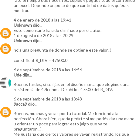
rato el tiempo que necesites, copies y pegues todo el contenido
un excel. Depende un poco de que cantidad de datos quieras
mostrar.
4 de enero de 2018 a las 19:41
Unknown
dijo...
Este comentario ha sido eliminado por el autor.
1 de agosto de 2018 a las 20:29
Unknown
dijo...
hola una pregunta de donde se obtiene este valor¿?
const float R_DIV = 47500.0;
6 de septiembre de 2018 a las 16:56
Ude
dijo...
Buenas tardes, si te fijas en el diseño marca que elegimos una
resistencia de 47k ohms. De ahi los 47500 del R_DIV.
6 de septiembre de 2018 a las 18:48
9acca9
dijo...
Buenas, muchas gracias por tu tutorial. Me funcionó a la
perfección. Ahora bien, quería pedirte si me podés dar una mano
u orientar un poco para lograr esto (algo que ya te
preguntaron...).
Me gustaría que ciertos valores se vayan registrando, los que