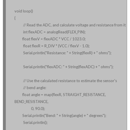
void loop()
{
// Read the ADC, and calculate voltage and resistance from it
int flexADC = analogRead(FLEX_PIN);
float flexV = flexADC * VCC / 1023.0;
float flexR = R_DIV * (VCC / flexV - 1.0);
Serial.println("Resistance: " + String(flexR) + " ohms");
Serial.println("flexADC: " + String(flexADC) + " ohms");
// Use the calculated resistance to estimate the sensor's
// bend angle:
float angle = map(flexR, STRAIGHT_RESISTANCE,
BEND_RESISTANCE,
0, 90.0);
Serial.println("Bend: " + String(angle) + " degrees");
Serial.println();