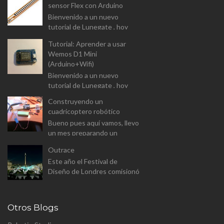
sensor Flex con Arduino
Dual-Chanel H-Bridge). I...
Bienvenido a un nuevo
tutorial de Lunegate , hoy
vamos a prender a usar un
Tutorial: Aprender a usar
componente un tanto
Wemos D1 Mini
diferente, y que las
(Arduino+Wifi)
aplicaciones estarán...
Bienvenido a un nuevo
tutorial de Lunegate , hoy
vamos a prender a usar un
Construyendo un
Arduino equipado con un
cuadricoptero robótico
modulo Wifi. El Wemos D1
Bueno pues aquí vamos, llevo
Mini v...
un mes preparando un
proyecto para el master
Outrace
(aunque a este paso sera
Este año el Festival de
proyecto personal). Se trata
Diseño de Londres comisionó
de constr...
a Clemens Weisshaar y Reed
Kram - Kram/Weisshaa - el
diseño de la instalación
Otros Blogs
pública p...