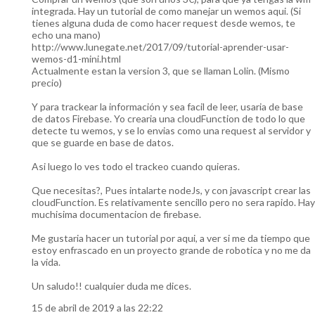
integrada. Hay un tutorial de como manejar un wemos aqui. (Si
tienes alguna duda de como hacer request desde wemos, te
echo una mano)
http://www.lunegate.net/2017/09/tutorial-aprender-usar-
wemos-d1-mini.html
Actualmente estan la version 3, que se llaman Lolin. (Mismo
precio)
Y para trackear la información y sea facil de leer, usaria de base
de datos Firebase. Yo crearia una cloudFunction de todo lo que
detecte tu wemos, y se lo envias como una request al servidor y
que se guarde en base de datos.
Asi luego lo ves todo el trackeo cuando quieras.
Que necesitas?, Pues intalarte nodeJs, y con javascript crear las
cloudFunction. Es relativamente sencillo pero no sera rapido. Hay
muchisima documentacion de firebase.
Me gustaria hacer un tutorial por aqui, a ver si me da tiempo que
estoy enfrascado en un proyecto grande de robotica y no me da
la vida.
Un saludo!! cualquier duda me dices.
15 de abril de 2019 a las 22:22