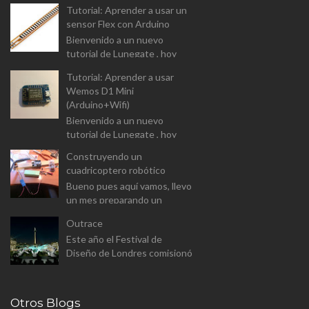
vamos a analizar el driver para
Tutorial: Aprender a usar un
controlar motores DC (L9110
sensor Flex con Arduino
Dual-Chanel H-Bridge). I...
Bienvenido a un nuevo
tutorial de Lunegate , hoy
vamos a prender a usar un
Tutorial: Aprender a usar
componente un tanto
Wemos D1 Mini
diferente, y que las
(Arduino+Wifi)
aplicaciones estarán...
Bienvenido a un nuevo
tutorial de Lunegate , hoy
vamos a prender a usar un
Construyendo un
Arduino equipado con un
cuadricoptero robótico
modulo Wifi. El Wemos D1
Bueno pues aquí vamos, llevo
Mini v...
un mes preparando un
proyecto para el master
Outrace
(aunque a este paso sera
Este año el Festival de
proyecto personal). Se trata
Diseño de Londres comisionó
de constr...
a Clemens Weisshaar y Reed
Kram - Kram/Weisshaa - el
diseño de la instalación
Otros Blogs
pública p...