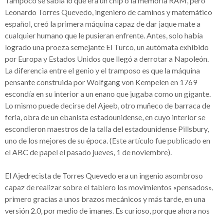
Tampoco se sabía lo que era un chip o la memoria RAM, pero
Leonardo Torres Quevedo, ingeniero de caminos y matemático
español, creó la primera máquina capaz de dar jaque mate a
cualquier humano que le pusieran enfrente. Antes, solo había
logrado una proeza semejante El Turco, un autómata exhibido
por Europa y Estados Unidos que llegó a derrotar a Napoleón.
La diferencia entre el genio y el tramposo es que la máquina
pensante construida por Wolfgang von Kempelen en 1769
escondía en su interior a un enano que jugaba como un gigante.
Lo mismo puede decirse del Ajeeb, otro muñeco de barraca de
feria, obra de un ebanista estadounidense, en cuyo interior se
escondieron maestros de la talla del estadounidense Pillsbury,
uno de los mejores de su época. (Este artículo fue publicado en
el ABC de papel el pasado jueves, 1 de noviembre).
El Ajedrecista de Torres Quevedo era un ingenio asombroso
capaz de realizar sobre el tablero los movimientos «pensados»,
primero gracias a unos brazos mecánicos y más tarde, en una
versión 2.0, por medio de imanes. Es curioso, porque ahora nos