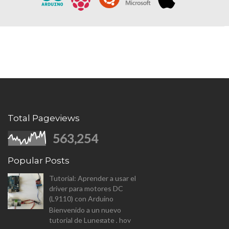
Total Pageviews
563,254
Popular Posts
Tutorial: Aprender a usar el
driver para motores DC
(L9110) con Arduino
Bienvenido a un nuevo
tutorial de Lunegate , hoy