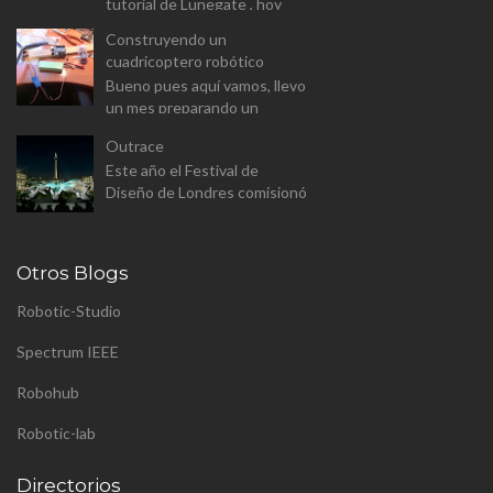
tutorial de Lunegate , hoy
vamos a prender a usar un
Construyendo un
Arduino equipado con un
cuadricoptero robótico
modulo Wifi. El Wemos D1
Bueno pues aquí vamos, llevo
Mini v...
un mes preparando un
proyecto para el master
Outrace
(aunque a este paso sera
Este año el Festival de
proyecto personal). Se trata
Diseño de Londres comisionó
de constr...
a Clemens Weisshaar y Reed
Kram - Kram/Weisshaa - el
diseño de la instalación
Otros Blogs
pública p...
Robotic-Studio
Spectrum IEEE
Robohub
Robotic-lab
Directorios