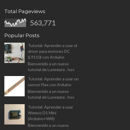
Total Pageviews
563,771
Popular Posts
Tutorial: Aprender a usar el
driver para motores DC
(L9110) con Arduino
Bienvenido a un nuevo
tutorial de Lunegate , hoy
vamos a analizar el driver para
Tutorial: Aprender a usar un
controlar motores DC (L9110
sensor Flex con Arduino
Dual-Chanel H-Bridge). I...
Bienvenido a un nuevo
tutorial de Lunegate , hoy
vamos a prender a usar un
Tutorial: Aprender a usar
componente un tanto
Wemos D1 Mini
diferente, y que las
(Arduino+Wifi)
aplicaciones estarán...
Bienvenido a un nuevo