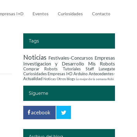
mpresas I+D
Eventos
Curiosidades
Contacto
Tags
Noticias
Festivales-Concursos
Empresas
Investigacion y Desarrollo
Mis Robots
Comprar Robots
Tutoriales
Staff Lunegate
Curiosidades
Empresas I+D
Arduino
Antecedentes-
Actualidad
Noticas
Otros blogs
Lo mejor de la semana
Robi
Sígueme
acebook
Archivo del blog