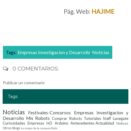
_
__
__
__
__
__
__
__
__
__
__
__
__
_
Pág. Web:
HAJIME
Tags:
Empresas Investigacion y Desarrollo
,
Noticias
0 COMENTARIOS:
Publicar un comentario
Tags
Noticias
Festivales-Concursos
Empresas Investigacion y
Desarrollo
Mis Robots
Comprar Robots
Tutoriales
Staff Lunegate
Curiosidades
Empresas I+D
Arduino
Antecedentes-Actualidad
Noticas
Otros blogs
Lo mejor de la semana
Robi