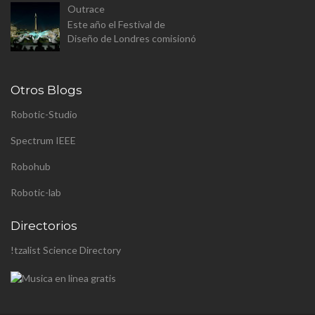
Outrace
(aunque a este paso sera
Este año el Festival de
proyecto personal). Se trata
Diseño de Londres comisionó
de constr...
a Clemens Weisshaar y Reed
Kram - Kram/Weisshaa - el
diseño de la instalación
Otros Blogs
pública p...
Robotic-Studio
Spectrum IEEE
Robohub
Robotic-lab
Directorios
!tzalist Science Directory