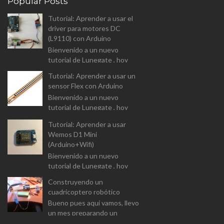
Popular Posts
Tutorial: Aprender a usar el
driver para motores DC
(L9110) con Arduino
Bienvenido a un nuevo
tutorial de Lunegate , hoy
vamos a analizar el driver para
Tutorial: Aprender a usar un
controlar motores DC (L9110
sensor Flex con Arduino
Dual-Chanel H-Bridge). I...
Bienvenido a un nuevo
tutorial de Lunegate , hoy
vamos a prender a usar un
Tutorial: Aprender a usar
componente un tanto
Wemos D1 Mini
diferente, y que las
(Arduino+Wifi)
aplicaciones estarán...
Bienvenido a un nuevo
tutorial de Lunegate , hoy
vamos a prender a usar un
Construyendo un
Arduino equipado con un
cuadricoptero robótico
modulo Wifi. El Wemos D1
Bueno pues aquí vamos, llevo
Mini v...
un mes preparando un
proyecto para el master