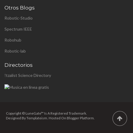
diseño de la instalación
Otros Blogs
pública p...
Robotic-Studio
Spectrum IEEE
Robohub
Robotic-lab
Directorios
!tzalist Science Directory
Copyright © LuneGate™ Is A Registered Trademark.
Designed By
Templateism
. Hosted On Blogger Platform.