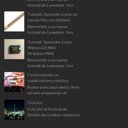
tutorial de Lunegate , hoy
vamos a analizar el driver para
Tutorial: Aprender a usar un
controlar motores DC (L9110
sensor Flex con Arduino
Dual-Chanel H-Bridge). I...
Bienvenido a un nuevo
tutorial de Lunegate , hoy
vamos a prender a usar un
Tutorial: Aprender a usar
componente un tanto
Wemos D1 Mini
diferente, y que las
(Arduino+Wifi)
aplicaciones estarán...
Bienvenido a un nuevo
tutorial de Lunegate , hoy
vamos a prender a usar un
Construyendo un
Arduino equipado con un
cuadricoptero robótico
modulo Wifi. El Wemos D1
Bueno pues aquí vamos, llevo
Mini v...
un mes preparando un
proyecto para el master
Outrace
(aunque a este paso sera
Este año el Festival de
proyecto personal). Se trata
Diseño de Londres comisionó
de constr...
a Clemens Weisshaar y Reed
Kram - Kram/Weisshaa - el