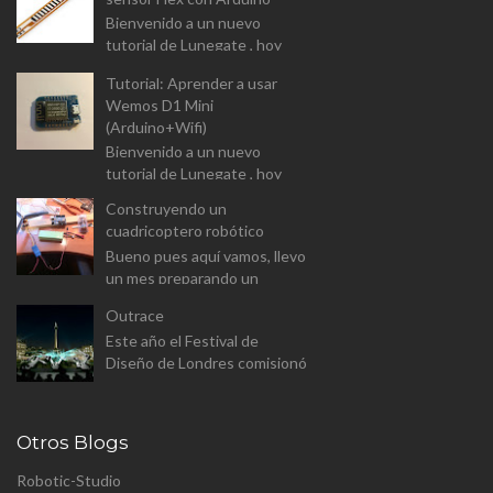
Dual-Chanel H-Bridge). I...
Bienvenido a un nuevo
tutorial de Lunegate , hoy
vamos a prender a usar un
Tutorial: Aprender a usar
componente un tanto
Wemos D1 Mini
diferente, y que las
(Arduino+Wifi)
aplicaciones estarán...
Bienvenido a un nuevo
tutorial de Lunegate , hoy
vamos a prender a usar un
Construyendo un
Arduino equipado con un
cuadricoptero robótico
modulo Wifi. El Wemos D1
Bueno pues aquí vamos, llevo
Mini v...
un mes preparando un
proyecto para el master
Outrace
(aunque a este paso sera
Este año el Festival de
proyecto personal). Se trata
Diseño de Londres comisionó
de constr...
a Clemens Weisshaar y Reed
Kram - Kram/Weisshaa - el
diseño de la instalación
Otros Blogs
pública p...
Robotic-Studio