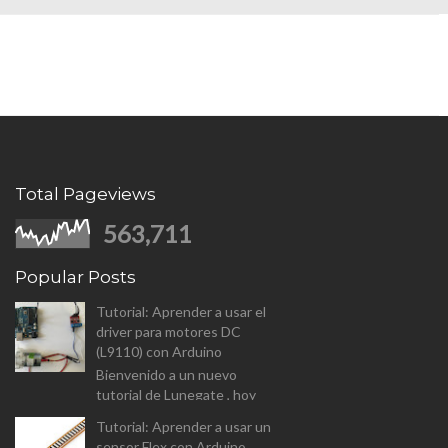
Total Pageviews
563,711
Popular Posts
Tutorial: Aprender a usar el
driver para motores DC
(L9110) con Arduino
Bienvenido a un nuevo
tutorial de Lunegate , hoy
vamos a analizar el driver para
Tutorial: Aprender a usar un
controlar motores DC (L9110
sensor Flex con Arduino