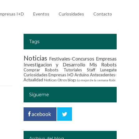
mpresas I+D
Eventos
Curiosidades
Contacto
Tags
Noticias
Festivales-Concursos
Empresas
Investigacion y Desarrollo
Mis Robots
Comprar Robots
Tutoriales
Staff Lunegate
Curiosidades
Empresas I+D
Arduino
Antecedentes-
Actualidad
Noticas
Otros blogs
Lo mejor de la semana
Robi
Sígueme
acebook
Archivo del blog