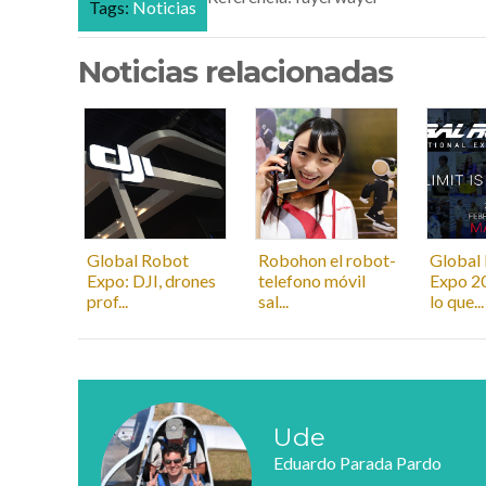
Tags:
Noticias
Noticias relacionadas
Global Robot
Robohon el robot-
Global
Expo: DJI, drones
telefono móvil
Expo 2
prof...
sal...
lo que...
Ude
Eduardo Parada Pardo