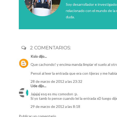
Soy desarrollador e investigado
relacionado con el mundo de la 
duda.
2 COMENTARIOS:
Ksio
dijo...
Que cachondo! y encima manda limpiar el suelo al o
Pensé al leer la entrada que era con tijeras y me hab
28 de marzo de 2012 a las 23:32
Ude
dijo...
Jajajaj esq es mu comodon :p.
Si yo tamb lo pense cuando lei la entrada xD luego dij
29 de marzo de 2012 a las 8:18
Publicar un comentario