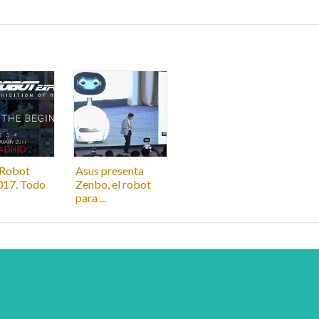
 Robot
Asus presenta
017. Todo
Zenbo, el robot
para ...