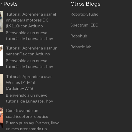
r Posts
Otros Blogs
Tutorial: Aprender a usar el
Robotic-Studio
driver para motores DC
Spectrum IEEE
(L9110) con Arduino
Bienvenido a un nuevo
Robohub
tutorial de Lunegate , hoy
vamos a analizar el driver para
Robotic-lab
Tutorial: Aprender a usar un
controlar motores DC (L9110
sensor Flex con Arduino
Dual-Chanel H-Bridge). I...
Bienvenido a un nuevo
tutorial de Lunegate , hoy
vamos a prender a usar un
Tutorial: Aprender a usar
componente un tanto
Wemos D1 Mini
diferente, y que las
(Arduino+Wifi)
aplicaciones estarán...
Bienvenido a un nuevo
tutorial de Lunegate , hoy
vamos a prender a usar un
Construyendo un
Arduino equipado con un
cuadricoptero robótico
modulo Wifi. El Wemos D1
Bueno pues aquí vamos, llevo
Mini v...
un mes preparando un