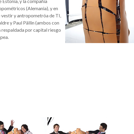
e Estonia, y la compañía
pométricos (Alemania), y en
 vestir y antropometróa de TI,
ldre y Paul Pällin (ambos con
á respaldada por capital riesgo
opea.