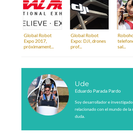
Global Robot
Global Robot
Roboho
Expo 2017,
Expo: DJI, drones
telefon
próximament...
prof...
sal...
Ude
Eduardo Parada Pardo
Soy desarrollador e investigado
relacionado con el mundo de la 
duda.