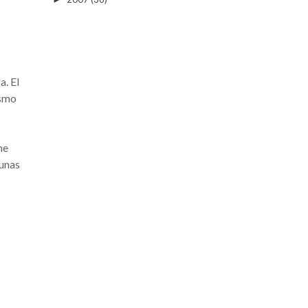
a. El
ismo
me
 unas