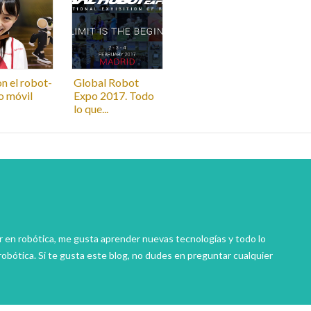
n el robot-
Global Robot
o móvil
Expo 2017. Todo
lo que...
r en robótica, me gusta aprender nuevas tecnologías y todo lo
robótica. Si te gusta este blog, no dudes en preguntar cualquier