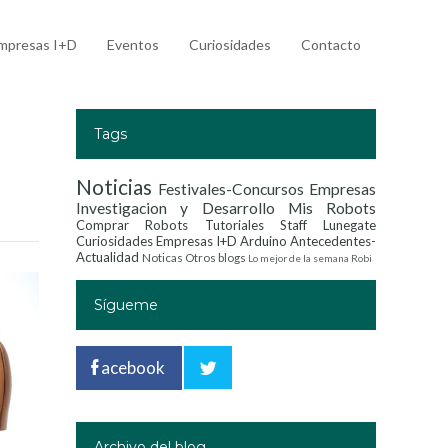
mpresas I+D
Eventos
Curiosidades
Contacto
Tags
Noticias
Festivales-Concursos
Empresas
Investigacion y Desarrollo
Mis Robots
Comprar Robots
Tutoriales
Staff Lunegate
Curiosidades
Empresas I+D
Arduino
Antecedentes-
Actualidad
Noticas
Otros blogs
Lo mejor de la semana
Robi
Sígueme
acebook
Archivo del blog