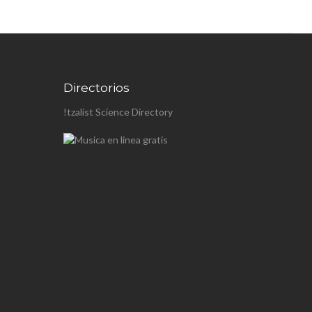
Directorios
!tzalist Science Directory