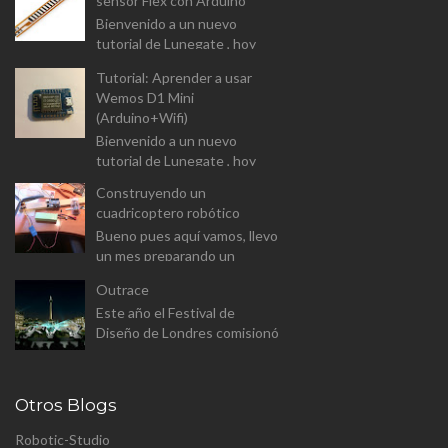
sensor Flex con Arduino
Dual-Chanel H-Bridge). I...
Bienvenido a un nuevo
tutorial de Lunegate , hoy
vamos a prender a usar un
Tutorial: Aprender a usar
componente un tanto
Wemos D1 Mini
diferente, y que las
(Arduino+Wifi)
aplicaciones estarán...
Bienvenido a un nuevo
tutorial de Lunegate , hoy
vamos a prender a usar un
Construyendo un
Arduino equipado con un
cuadricoptero robótico
modulo Wifi. El Wemos D1
Bueno pues aquí vamos, llevo
Mini v...
un mes preparando un
proyecto para el master
Outrace
(aunque a este paso sera
Este año el Festival de
proyecto personal). Se trata
Diseño de Londres comisionó
de constr...
a Clemens Weisshaar y Reed
Kram - Kram/Weisshaa - el
diseño de la instalación
Otros Blogs
pública p...
Robotic-Studio