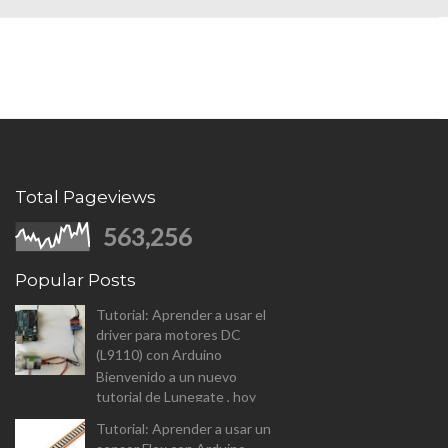
Total Pageviews
563,256
Popular Posts
Tutorial: Aprender a usar el
driver para motores DC
(L9110) con Arduino
Bienvenido a un nuevo
tutorial de Lunegate , hoy
vamos a analizar el driver para
Tutorial: Aprender a usar un
controlar motores DC (L9110